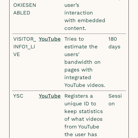
OKIESEN
user’s
ABLED
interaction
with embedded
content.
VISITOR_
YouTube
Tries to
180
INFO1_LI
estimate the
days
VE
users'
bandwidth on
pages with
integrated
YouTube videos.
YSC
YouTube
Registers a
Sessi
unique ID to
on
keep statistics
of what videos
from YouTube
the user has