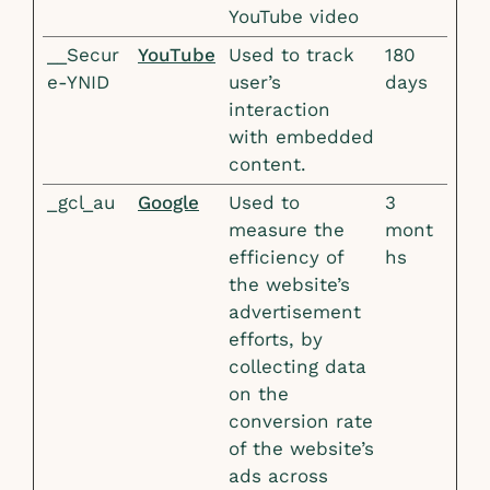
YouTube video
__Secur
YouTube
Used to track
180
e-YNID
user’s
days
interaction
with embedded
content.
_gcl_au
Google
Used to
3
measure the
mont
efficiency of
hs
the website’s
advertisement
efforts, by
collecting data
on the
conversion rate
of the website’s
ads across