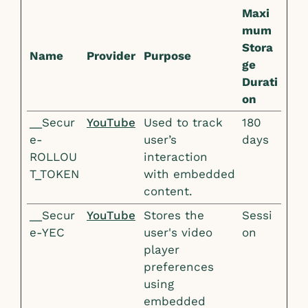
Maxi
mum
Stora
Name
Provider
Purpose
ge
Durati
on
__Secur
YouTube
Used to track
180
e-
user’s
days
ROLLOU
interaction
T_TOKEN
with embedded
content.
__Secur
YouTube
Stores the
Sessi
e-YEC
user's video
on
player
preferences
using
embedded