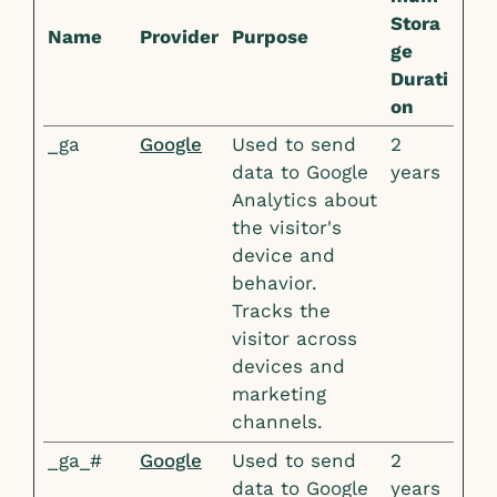
Stora
Name
Provider
Purpose
ge
Durati
on
_ga
Google
Used to send
2
data to Google
years
Analytics about
the visitor's
device and
behavior.
Tracks the
visitor across
devices and
marketing
channels.
_ga_#
Google
Used to send
2
data to Google
years