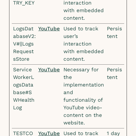
TRY_KEY
interaction
with embedded
content.
LogsDat
YouTube
Used to track
Persis
abaseV2:
user’s
tent
V#||Logs
interaction
Request
with embedded
sStore
content.
Service
YouTube
Necessary for
Persis
WorkerL
the
tent
ogsData
implementation
base#S
and
WHealth
functionality of
Log
YouTube video-
content on the
website.
TESTCO
YouTube
Used to track
1 day