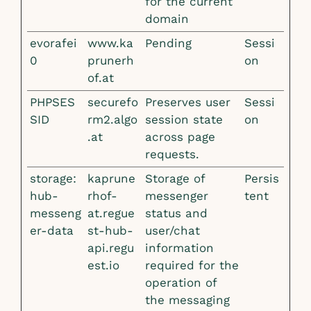
for the current
domain
evorafei
www.ka
Pending
Sessi
0
prunerh
on
of.at
PHPSES
securefo
Preserves user
Sessi
SID
rm2.algo
session state
on
.at
across page
requests.
storage:
kaprune
Storage of
Persis
hub-
rhof-
messenger
tent
messeng
at.regue
status and
er-data
st-hub-
user/chat
api.regu
information
est.io
required for the
operation of
the messaging