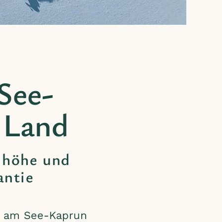
 See-
 Land
nhöhe und
antie
l am See-Kaprun