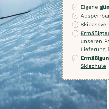
Eigene
gün
Absperrbar
Skipassver
Ermäßigter
unseren Pa
Lieferung 
Ermäßigu
Skischule