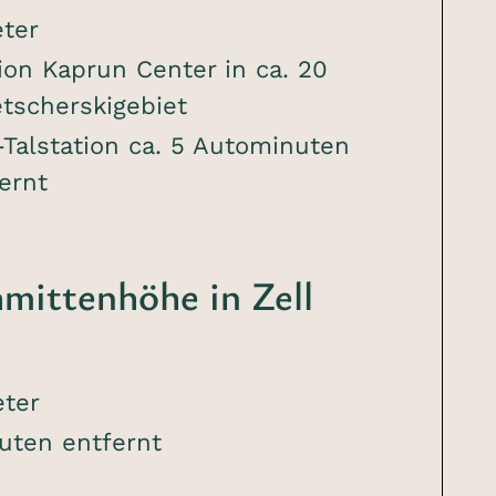
eter
ion Kaprun Center in ca. 20
tscherskigebiet
Talstation ca. 5 Autominuten
ernt
hmittenhöhe in Zell
eter
uten entfernt