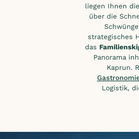
liegen Ihnen di
über die Schn
Schwünge 
strategisches H
das
Familienski
Panorama inha
Kaprun. 
Gastronomi
Logistik, d