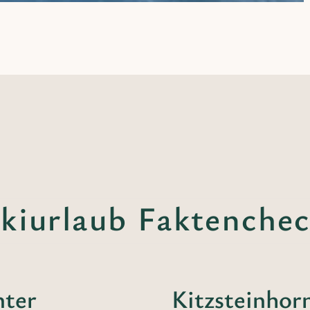
kiurlaub Faktenche
nter
Kitzsteinhor