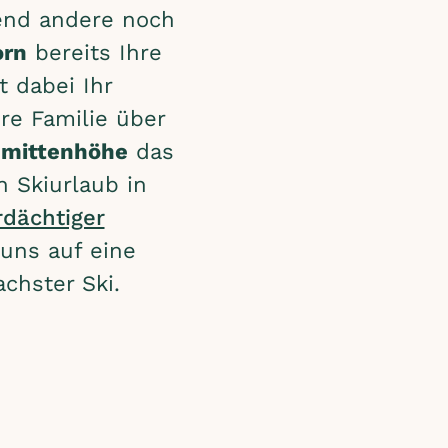
rend andere noch
orn
bereits Ihre
t dabei Ihr
hre Familie über
mittenhöhe
das
n Skiurlaub in
dächtiger
 uns auf eine
achster Ski.