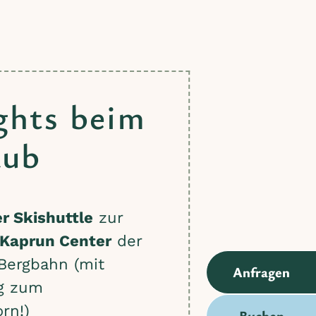
ghts beim
aub
r Skishuttle
zur
 Kaprun Center
der
Bergbahn (mit
Anfragen
g zum
rn!)
Buchen