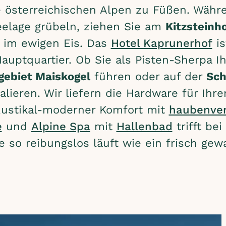
e österreichischen Alpen zu Füßen. Wäh
eelage grübeln, ziehen Sie am
Kitzsteinh
im ewigen Eis. Das
Hotel Kaprunerhof
is
auptquartier. Ob Sie als Pisten-Sherpa I
gebiet Maiskogel
führen oder auf der
Sch
lieren. Wir liefern die Hardware für Ihre
Rustikal-moderner Komfort mit
haubenver
e
und
Alpine Spa
mit
Hallenbad
trifft bei
ie so reibungslos läuft wie ein frisch gew