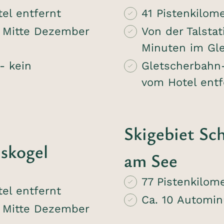
el entfernt
41 Pistenkilom
n Mitte Dezember
Von der Talstat
Minuten im Gle
- kein
Gletscherbahn-
vom Hotel entf
Skigebiet Sc
iskogel
am See
77 Pistenkilom
el entfernt
Ca. 10 Automin
n Mitte Dezember